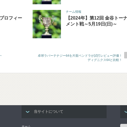
チーム情報
蓮のプロフィー
【2024年】第12回 金谷トー
メント戦～5月19日(日)～
～
卓球ラバーテナジー64を片面ペンドラが試打レビュー評価！
ディグニクス64と比較！
当サイトについて
カ
ホーム