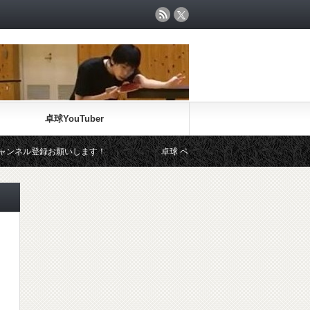
卓球YouTuber
ル登録お願いします！
卓球 ペンドラのラバーについて考える！～片面日