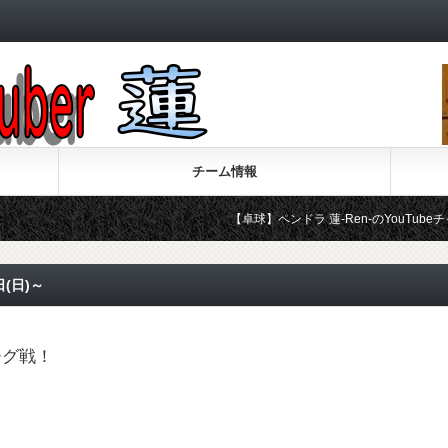
チーム情報
【卓球】ペンドラ 蓮-Ren-のYouTubeチャンネ
(日)～
リーグ戦！